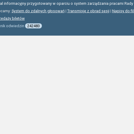
tal informacyjny przygotowany w oparciu o system zarządzania pracami Rady 
ecamy:
System do zdalnych głosowań
|
Transmisje z obrad sesji
|
Napisy do fi
zedaży biletów
znik odwiedzin
242483