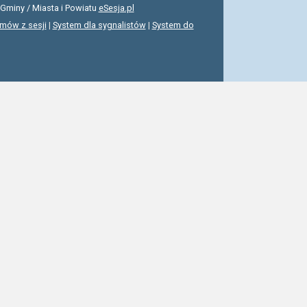
Gminy / Miasta i Powiatu
eSesja.pl
lmów z sesji
|
System dla sygnalistów
|
System do