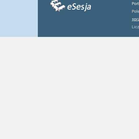
Por
Pol
spr
Lic