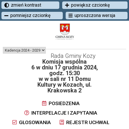
zmień kontrast
powiększ czcionkę
pomniejsz czcionkę
uproszczona wersja
Rada Gminy Kozy
Komisja wspólna
6 w dniu 17 grudnia 2024,
godz. 15:30
w w sali nr 11 Domu
Kultury w Kozach, ul.
Krakowska 2
POSIEDZENIA
INTERPELACJE I ZAPYTANIA
GŁOSOWANIA
REJESTR UCHWAŁ