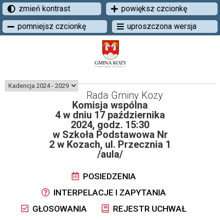
zmień kontrast
powiększ czcionkę
pomniejsz czcionkę
uproszczona wersja
Rada Gminy Kozy
Komisja wspólna
4 w dniu 17 października
2024, godz. 15:30
w Szkoła Podstawowa Nr
2 w Kozach, ul. Przecznia 1
/aula/
POSIEDZENIA
INTERPELACJE I ZAPYTANIA
GŁOSOWANIA
REJESTR UCHWAŁ