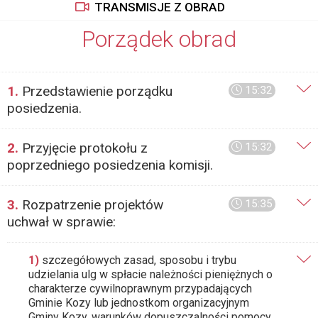
TRANSMISJE Z OBRAD
Porządek obrad
1.
Przedstawienie porządku
15:32
posiedzenia.
2.
Przyjęcie protokołu z
15:32
poprzedniego posiedzenia komisji.
3.
Rozpatrzenie projektów
15:35
uchwał w sprawie:
1)
szczegółowych zasad, sposobu i trybu
udzielania ulg w spłacie należności pieniężnych o
charakterze cywilnoprawnym przypadających
Gminie Kozy lub jednostkom organizacyjnym
Gminy Kozy, warunków dopuszczalności pomocy