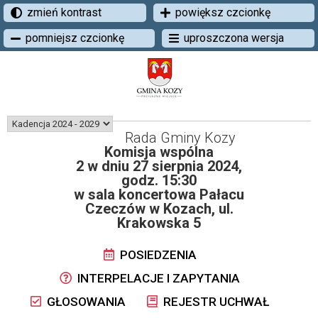
zmień kontrast
powiększ czcionkę
pomniejsz czcionkę
uproszczona wersja
Rada Gminy Kozy
Komisja wspólna
2 w dniu 27 sierpnia 2024,
godz. 15:30
w sala koncertowa Pałacu
Czeczów w Kozach, ul.
Krakowska 5
POSIEDZENIA
INTERPELACJE I ZAPYTANIA
GŁOSOWANIA
REJESTR UCHWAŁ