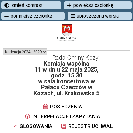
zmień kontrast
powiększ czcionkę
pomniejsz czcionkę
uproszczona wersja
Rada Gminy Kozy
Komisja wspólna
11 w dniu 22 maja 2025,
godz. 15:30
w sala koncertowa w
Pałacu Czeczów w
Kozach, ul. Krakowska 5
POSIEDZENIA
INTERPELACJE I ZAPYTANIA
GŁOSOWANIA
REJESTR UCHWAŁ