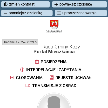
zmień kontrast
powiększ czcionkę
pomniejsz czcionkę
uproszczona wersja
Rada Gminy Kozy
Portal Mieszkańca
POSIEDZENIA
INTERPELACJE I ZAPYTANIA
GŁOSOWANIA
REJESTR UCHWAŁ
TRANSMISJE Z OBRAD