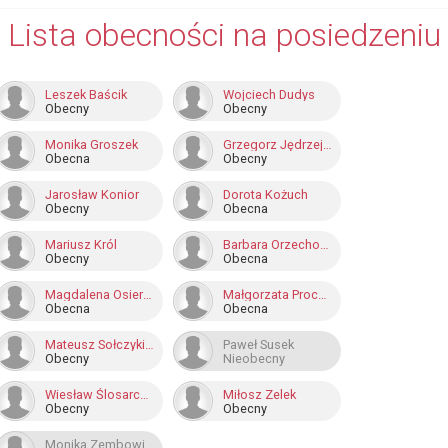
Lista obecności na posiedzeniu
Leszek Baścik
Wojciech Dudys
Obecny
Obecny
Monika Groszek
Grzegorz Jędrzejas
Obecna
Obecny
Jarosław Konior
Dorota Kożuch
Obecny
Obecna
Mariusz Król
Barbara Orzechowska
Obecny
Obecna
Magdalena Osierda-Zając
Małgorzata Prochot
Obecna
Obecna
Mateusz Sołczykiewicz
Paweł Susek
Obecny
Nieobecny
Wiesław Ślosarczyk
Miłosz Zelek
Obecny
Obecny
Monika Zembowicz