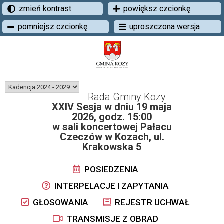
zmień kontrast
powiększ czcionkę
pomniejsz czcionkę
uproszczona wersja
Rada Gminy Kozy
XXIV Sesja w dniu 19 maja
2026, godz. 15:00
w sali koncertowej Pałacu
Czeczów w Kozach, ul.
Krakowska 5
POSIEDZENIA
INTERPELACJE I ZAPYTANIA
GŁOSOWANIA
REJESTR UCHWAŁ
TRANSMISJE Z OBRAD