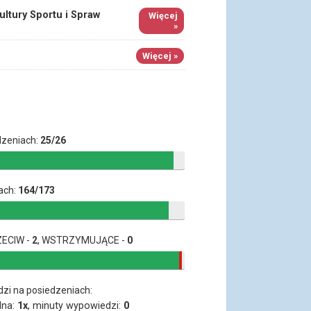
ultury Sportu i Spraw
Więcej
»
Więcej »
dzeniach:
25/26
ach:
164/173
ZECIW -
2
, WSTRZYMUJĄCE -
0
dzi na posiedzeniach:
lna:
1x
, minuty wypowiedzi:
0