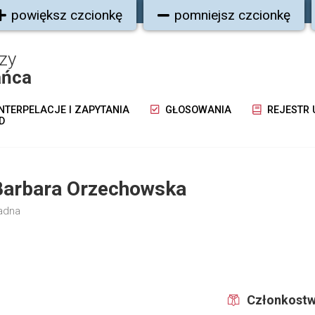
powiększ czcionkę
pomniejsz czcionkę
zy
ańca
NTERPELACJE I ZAPYTANIA
GŁOSOWANIA
REJESTR
D
Barbara Orzechowska
adna
Członkostw