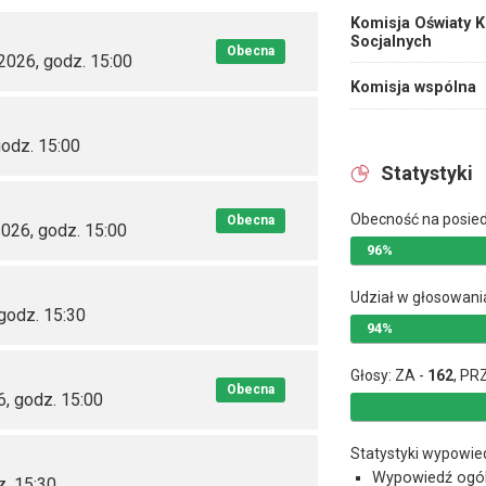
Komisja Oświaty K
Socjalnych
Obecna
2026, godz. 15:00
Komisja wspólna
godz. 15:00
Statystyki
Obecność na posie
Obecna
026, godz. 15:00
96%
Udział w głosowani
godz. 15:30
94%
Głosy: ZA -
162
, PR
Obecna
6, godz. 15:00
Statystyki wypowie
Wypowiedź ogó
z. 15:30