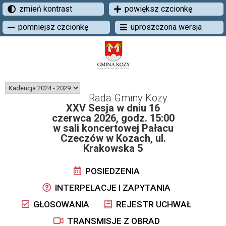
zmień kontrast
powiększ czcionkę
pomniejsz czcionkę
uproszczona wersja
Rada Gminy Kozy
XXV Sesja w dniu 16
czerwca 2026, godz. 15:00
w sali koncertowej Pałacu
Czeczów w Kozach, ul.
Krakowska 5
POSIEDZENIA
INTERPELACJE I ZAPYTANIA
GŁOSOWANIA
REJESTR UCHWAŁ
TRANSMISJE Z OBRAD