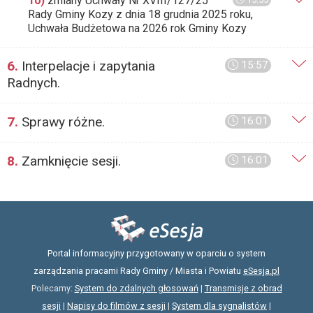
10)
zmiany Uchwały Nr XVIII/127/25
Rady Gminy Kozy z dnia 18 grudnia 2025 roku,
Uchwała Budżetowa na 2026 rok Gminy Kozy
6.
Interpelacje i zapytania
15:57
Radnych.
7.
Sprawy różne.
16:01
8.
Zamknięcie sesji.
16:01
Portal informacyjny przygotowany w oparciu o system
zarządzania pracami Rady Gminy / Miasta i Powiatu
eSesja.pl
Polecamy:
System do zdalnych głosowań
|
Transmisje z obrad
sesji
|
Napisy do filmów z sesji
|
System dla sygnalistów
|