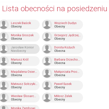
Lista obecności na posiedzeniu
Leszek Baścik
Wojciech Dudys
Obecny
Obecny
Monika Groszek
Grzegorz Jędrzejas
Obecna
Obecny
Jarosław Konior
Dorota Kożuch
Nieobecny
Obecna
Mariusz Król
Barbara Orzechowska
Obecny
Obecna
Magdalena Osierda-Zając
Małgorzata Prochot
Obecna
Obecna
Mateusz Sołczykiewicz
Paweł Susek
Obecny
Obecny
Wiesław Ślosarczyk
Miłosz Zelek
Obecny
Obecny
Monika Zembowicz