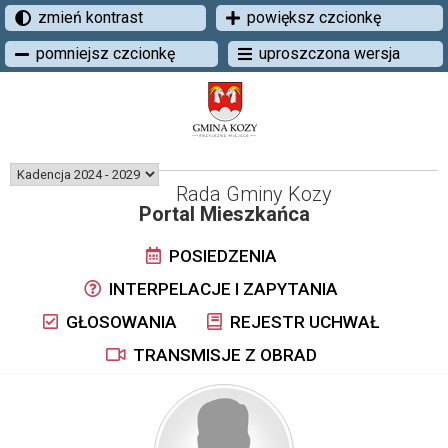
zmień kontrast
powiększ czcionkę
pomniejsz czcionkę
uproszczona wersja
Rada Gminy Kozy
Portal Mieszkańca
POSIEDZENIA
INTERPELACJE I ZAPYTANIA
GŁOSOWANIA
REJESTR UCHWAŁ
TRANSMISJE Z OBRAD