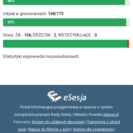
96%
Udział w głosowaniach:
168/173
97%
Głosy: ZA -
166
, PRZECIW -
2
, WSTRZYMUJĄCE -
0
Statystyki wypowiedzi na posiedzeniach:
Portal informacyjny przygotowany w oparciu o system
zarządzania pracami Rady Gminy / Miasta i Powiatu
eSesja.pl
Polecamy:
System do zdalnych głosowań
|
Transmisje z obrad
sesji
|
Napisy do filmów z sesji
|
System dla sygnalistów
|